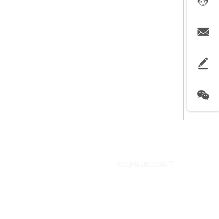
关于
社区
竞赛
参与其中
故事
京ICP备20031682号